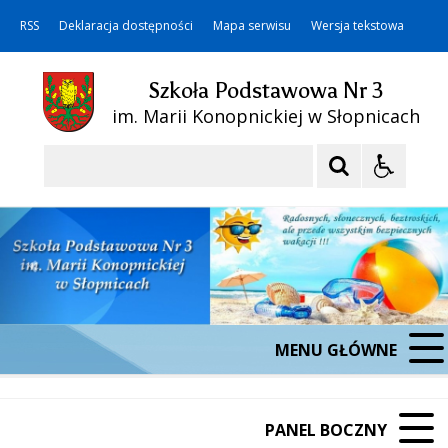
RSS
Deklaracja dostępności
Mapa serwisu
Wersja tekstowa
Szkoła Podstawowa Nr 3
im. Marii Konopnickiej w Słopnicach
Szukaj
MENU GŁÓWNE
PANEL BOCZNY