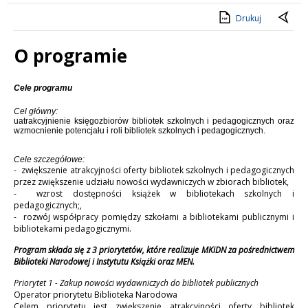
Drukuj
O programie
Treść
Cele programu
Cel główny:
uatrakcyjnienie księgozbiorów bibliotek szkolnych i pedagogicznych oraz
wzmocnienie potencjału i roli bibliotek szkolnych i pedagogicznych.
Cele szczegółowe:
- zwiększenie atrakcyjności oferty bibliotek szkolnych i pedagogicznych
przez zwiększenie udziału nowości wydawniczych w zbiorach bibliotek,
- wzrost dostępności książek w bibliotekach szkolnych i
pedagogicznych;,
- rozwój współpracy pomiędzy szkołami a bibliotekami publicznymi i
bibliotekami pedagogicznymi.
Program składa się z 3 priorytetów, które realizuje MKiDN za pośrednictwem
Biblioteki Narodowej i Instytutu Książki oraz MEN.
Priorytet 1 - Zakup nowości wydawniczych do bibliotek publicznych
Operator priorytetu Biblioteka Narodowa
Celem priorytetu jest zwiększenie atrakcyjności oferty bibliotek