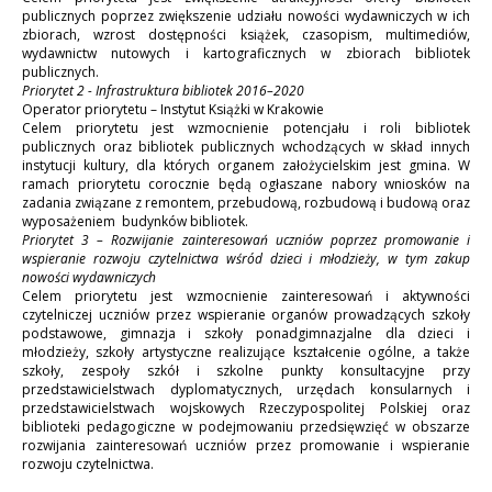
publicznych poprzez zwiększenie udziału nowości wydawniczych w ich
zbiorach, wzrost dostępności książek, czasopism, multimediów,
wydawnictw nutowych i kartograficznych w zbiorach bibliotek
publicznych.
Priorytet 2 - Infrastruktura bibliotek 2016–2020
Operator priorytetu – Instytut Książki w Krakowie
Celem priorytetu jest wzmocnienie potencjału i roli bibliotek
publicznych oraz bibliotek publicznych wchodzących w skład innych
instytucji kultury, dla których organem założycielskim jest gmina. W
ramach priorytetu corocznie będą ogłaszane nabory wniosków na
zadania związane z remontem, przebudową, rozbudową i budową oraz
wyposażeniem budynków bibliotek.
Priorytet 3 – Rozwijanie zainteresowań uczniów poprzez promowanie i
wspieranie rozwoju czytelnictwa wśród dzieci i młodzieży, w tym zakup
nowości wydawniczych
Celem priorytetu jest wzmocnienie zainteresowań i aktywności
czytelniczej uczniów przez wspieranie organów prowadzących szkoły
podstawowe, gimnazja i szkoły ponadgimnazjalne dla dzieci i
młodzieży, szkoły artystyczne realizujące kształcenie ogólne, a także
szkoły, zespoły szkół i szkolne punkty konsultacyjne przy
przedstawicielstwach dyplomatycznych, urzędach konsularnych i
przedstawicielstwach wojskowych Rzeczypospolitej Polskiej oraz
biblioteki pedagogiczne w podejmowaniu przedsięwzięć w obszarze
rozwijania zainteresowań uczniów przez promowanie i wspieranie
rozwoju czytelnictwa.