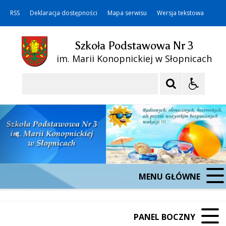
RSS
Deklaracja dostępności
Mapa serwisu
Wersja tekstowa
Szkoła Podstawowa Nr 3
im. Marii Konopnickiej w Słopnicach
Szukaj
MENU GŁÓWNE
PANEL BOCZNY