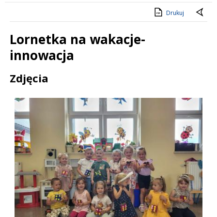
Drukuj
Lornetka na wakacje-
innowacja
Treść
Zdjęcia