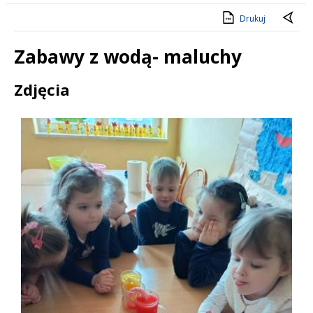
Drukuj
Zabawy z wodą- maluchy
Treść
Zdjęcia