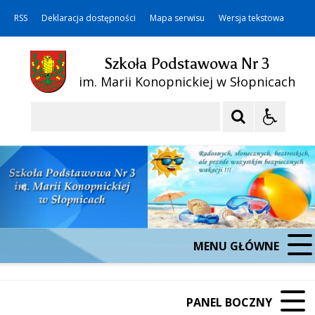
RSS
Deklaracja dostępności
Mapa serwisu
Wersja tekstowa
Szkoła Podstawowa Nr 3
im. Marii Konopnickiej w Słopnicach
Szukaj
MENU GŁÓWNE
PANEL BOCZNY