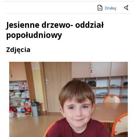
Drukuj
Jesienne drzewo- oddział
popołudniowy
Treść
Zdjęcia