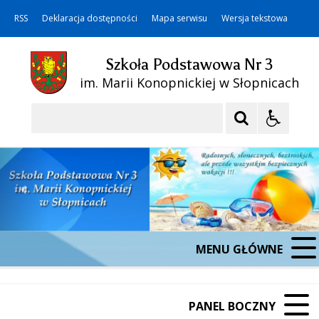
RSS
Deklaracja dostępności
Mapa serwisu
Wersja tekstowa
Szkoła Podstawowa Nr 3
im. Marii Konopnickiej w Słopnicach
Szukaj
MENU GŁÓWNE
PANEL BOCZNY