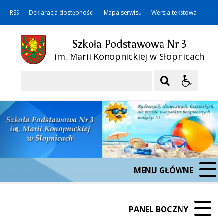
RSS
Deklaracja dostępności
Mapa serwisu
Wersja tekstowa
Szkoła Podstawowa Nr 3
im. Marii Konopnickiej w Słopnicach
Szukaj
MENU GŁÓWNE
PANEL BOCZNY