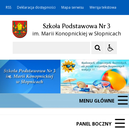
RSS
Deklaracja dostępności
Mapa serwisu
Wersja tekstowa
Szkoła Podstawowa Nr 3
im. Marii Konopnickiej w Słopnicach
Szukaj
MENU GŁÓWNE
PANEL BOCZNY