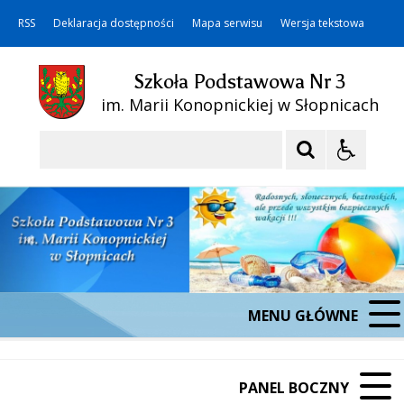
RSS
Deklaracja dostępności
Mapa serwisu
Wersja tekstowa
Szkoła Podstawowa Nr 3
im. Marii Konopnickiej w Słopnicach
Szukaj
MENU GŁÓWNE
PANEL BOCZNY