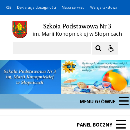
RSS
Deklaracja dostępności
Mapa serwisu
Wersja tekstowa
Szkoła Podstawowa Nr 3
im. Marii Konopnickiej w Słopnicach
Szukaj
MENU GŁÓWNE
PANEL BOCZNY