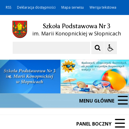
RSS
Deklaracja dostępności
Mapa serwisu
Wersja tekstowa
Szkoła Podstawowa Nr 3
im. Marii Konopnickiej w Słopnicach
Szukaj
MENU GŁÓWNE
PANEL BOCZNY