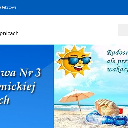
a tekstowa
Szukaj
opnicach