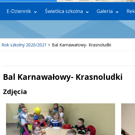
E-Dziennik
Świetlica szkolna
Galeria
Rek
Rok szkolny 2020/2021
Bal Karnawałowy- Krasnoludki
Bal Karnawałowy- Krasnoludki
 miesiąc
Treść
Zdjęcia