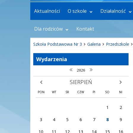
Aktualności
O szkole
Działalność
Dla rodziców
Kontakt
Szkoła Podstawowa Nr 3
Galeria
Przedszkole
Wydarzenia
poprzedni rok
następny rok
2026
SIERPIEŃ
poprzedni miesiąc
następny
PON
WT
ŚR
CZW
PI
SO
NI
1
2
3
4
5
6
7
8
9
10
11
12
13
14
15
16