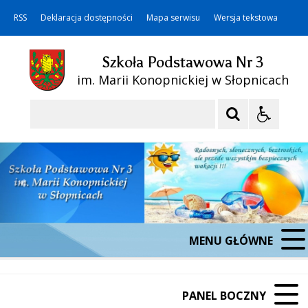
RSS
Deklaracja dostępności
Mapa serwisu
Wersja tekstowa
Szkoła Podstawowa Nr 3
im. Marii Konopnickiej w Słopnicach
Szukaj
MENU GŁÓWNE
PANEL BOCZNY