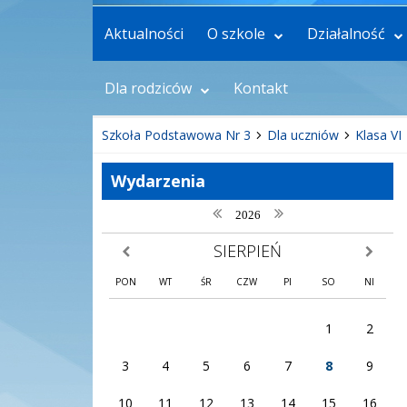
Aktualności
O szkole
Działalność
Dla rodziców
Kontakt
Szkoła Podstawowa Nr 3
Dla uczniów
Klasa VI
Wydarzenia
poprzedni rok
następny rok
2026
SIERPIEŃ
poprzedni miesiąc
następny
PON
WT
ŚR
CZW
PI
SO
NI
1
2
3
4
5
6
7
8
9
10
11
12
13
14
15
16