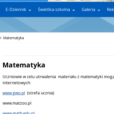
E-Dziennik
Świetlica szkolna
Galeria
Rek
Matematyka
Matematyka
 miesiąc
Treść
Uczniowie w celu utrwalenia materiału z matematyki mogą
internetowych:
www.gwo.pl
(strefa ucznia)
www.matzoo.pl
www.math.edu.pl