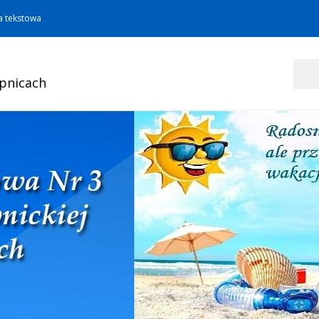
a tekstowa
Szukaj
opnicach