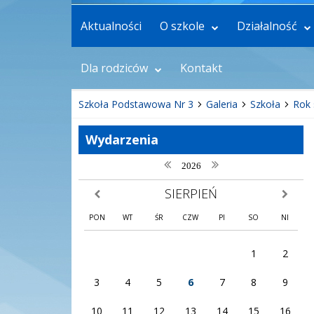
Aktualności
O szkole
Działalność
Dla rodziców
Kontakt
Szkoła Podstawowa Nr 3
Galeria
Szkoła
Rok 
Wydarzenia
poprzedni rok
następny rok
2026
SIERPIEŃ
poprzedni miesiąc
następny
PON
WT
ŚR
CZW
PI
SO
NI
1
2
3
4
5
6
7
8
9
10
11
12
13
14
15
16