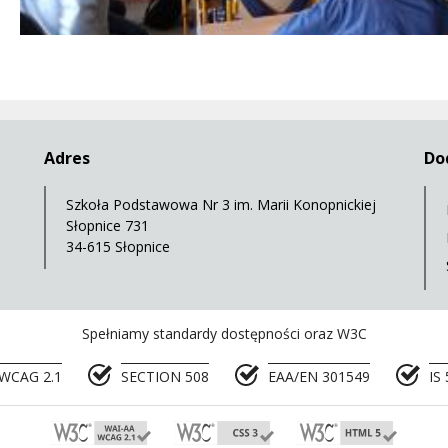
Adres
Do
Szkoła Podstawowa Nr 3 im. Marii Konopnickiej
Słopnice 731
34-615 Słopnice
Spełniamy standardy dostępności oraz W3C
WCAG 2.1
SECTION 508
EAA/EN 301549
IS