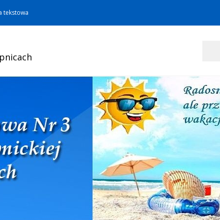
a tekstowa
Szukaj
opnicach