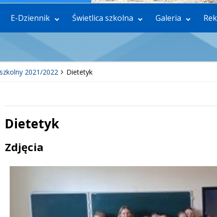
E-Dziennik
Świetlica szkolna
Galeria
Rek
szkolny 2021/2022
Dietetyk
Dietetyk
 miesiąc
Treść
Zdjęcia