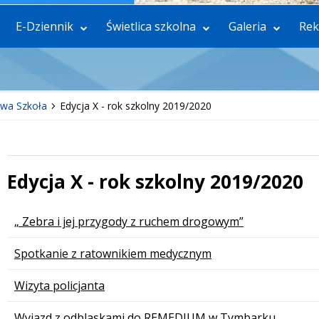
E-Dziennik
Świetlica szkolna
Galeria
Rek
wa Szkoła
Edycja X - rok szkolny 2019/2020
Edycja X - rok szkolny 2019/2020
 miesiąc
Lista stron
„ Zebra i jej przygody z ruchem drogowym”
Spotkanie z ratownikiem medycznym
Wizyta policjanta
Wyjazd z odblaskami do REMEDIUM w Tymbarku