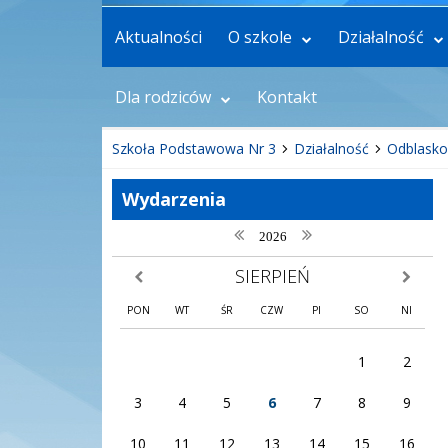
Aktualności
O szkole
Działalność
Dla rodziców
Kontakt
Szkoła Podstawowa Nr 3
Działalność
Odblasko
Wydarzenia
poprzedni rok
następny rok
2026
SIERPIEŃ
poprzedni miesiąc
następny
PON
WT
ŚR
CZW
PI
SO
NI
1
2
3
4
5
6
7
8
9
10
11
12
13
14
15
16