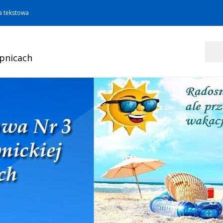
a tekstowa
Szukaj
opnicach