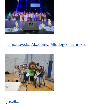
-
Limanowska Akademia Młodego Technika,
-
Jasełka