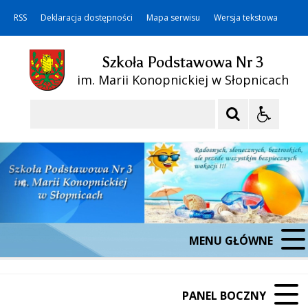
RSS
Deklaracja dostępności
Mapa serwisu
Wersja tekstowa
Szkoła Podstawowa Nr 3
im. Marii Konopnickiej w Słopnicach
Szukaj
MENU GŁÓWNE
PANEL BOCZNY