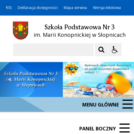
RSS
Deklaracja dostępności
Mapa serwisu
Wersja tekstowa
Szkoła Podstawowa Nr 3
im. Marii Konopnickiej w Słopnicach
Szukaj
MENU GŁÓWNE
PANEL BOCZNY