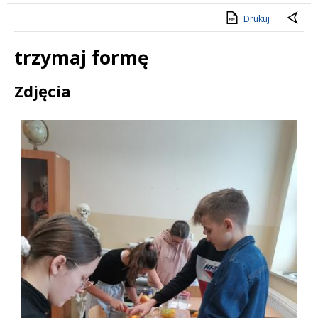
Drukuj
trzymaj formę
Treść
Zdjęcia