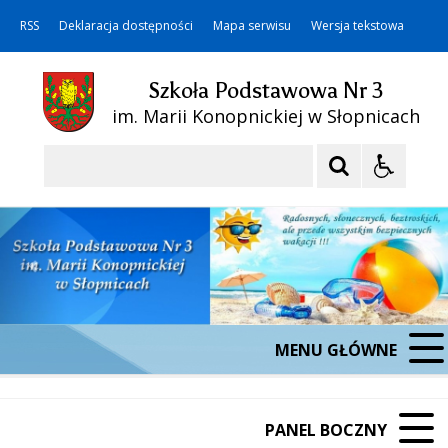
RSS
Deklaracja dostępności
Mapa serwisu
Wersja tekstowa
Szkoła Podstawowa Nr 3
im. Marii Konopnickiej w Słopnicach
Szukaj
MENU GŁÓWNE
PANEL BOCZNY