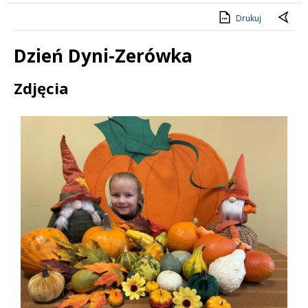
Drukuj
Dzień Dyni-Zerówka
Treść
Zdjęcia