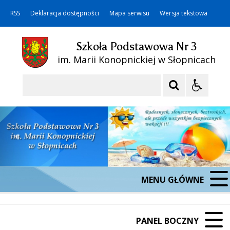
RSS
Deklaracja dostępności
Mapa serwisu
Wersja tekstowa
Szkoła Podstawowa Nr 3
im. Marii Konopnickiej w Słopnicach
Szukaj
MENU GŁÓWNE
PANEL BOCZNY