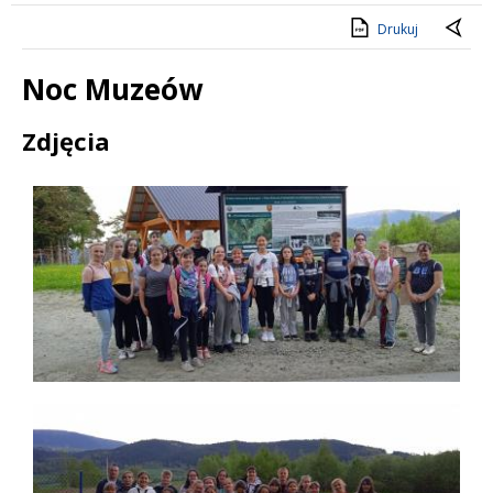
Drukuj
Noc Muzeów
Treść
Zdjęcia