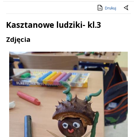
Drukuj
Kasztanowe ludziki- kl.3
Treść
Zdjęcia