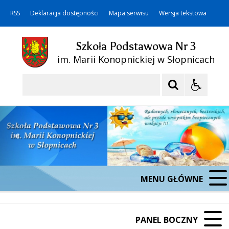
RSS
Deklaracja dostępności
Mapa serwisu
Wersja tekstowa
Szkoła Podstawowa Nr 3
im. Marii Konopnickiej w Słopnicach
Szukaj
MENU GŁÓWNE
PANEL BOCZNY