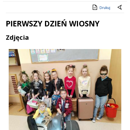
Drukuj
PIERWSZY DZIEŃ WIOSNY
Treść
Zdjęcia