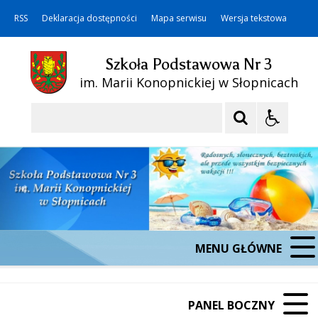
RSS
Deklaracja dostępności
Mapa serwisu
Wersja tekstowa
Szkoła Podstawowa Nr 3
im. Marii Konopnickiej w Słopnicach
Szukaj
MENU GŁÓWNE
PANEL BOCZNY