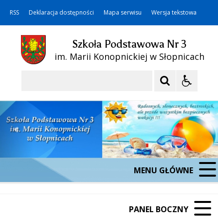
RSS
Deklaracja dostępności
Mapa serwisu
Wersja tekstowa
Szkoła Podstawowa Nr 3
im. Marii Konopnickiej w Słopnicach
Szukaj
MENU GŁÓWNE
PANEL BOCZNY