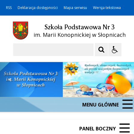
RSS
Deklaracja dostępności
Mapa serwisu
Wersja tekstowa
Szkoła Podstawowa Nr 3
im. Marii Konopnickiej w Słopnicach
Szukaj
MENU GŁÓWNE
PANEL BOCZNY