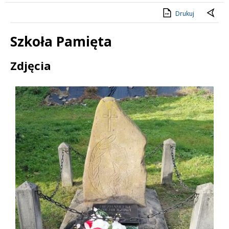
Drukuj
Szkoła Pamięta
Treść
Zdjęcia