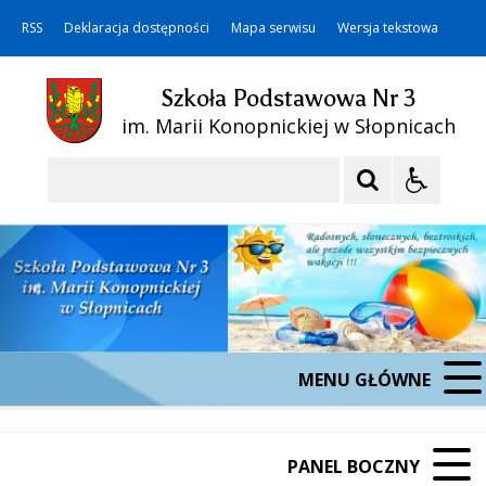
RSS
Deklaracja dostępności
Mapa serwisu
Wersja tekstowa
Szkoła Podstawowa Nr 3
im. Marii Konopnickiej w Słopnicach
Szukaj
MENU GŁÓWNE
PANEL BOCZNY