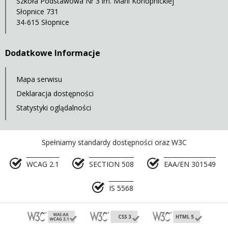
Szkoła Podstawowa Nr 3 im. Marii Konopnickiej
Słopnice 731
34-615 Słopnice
Dodatkowe Informacje
Mapa serwisu
Deklaracja dostępności
Statystyki oglądalności
Spełniamy standardy dostępności oraz W3C
WCAG 2.1
SECTION 508
EAA/EN 301549
IS 5568