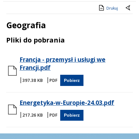
Drukuj
Geografia
Treść
Pliki do pobrania
Francja - przemysł i usługi we
Francji.pdf
397.38 KB
Pobierz
Energetyka-w-Europie-24.03.pdf
217.26 KB
Pobierz