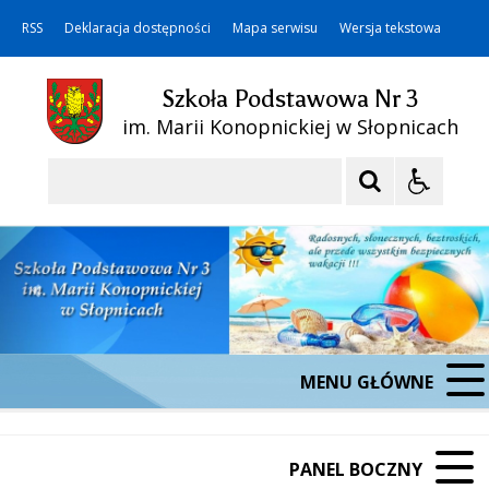
RSS
Deklaracja dostępności
Mapa serwisu
Wersja tekstowa
Szkoła Podstawowa Nr 3
im. Marii Konopnickiej w Słopnicach
Szukaj
MENU GŁÓWNE
PANEL BOCZNY