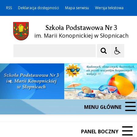
RSS
Deklaracja dostępności
Mapa serwisu
Wersja tekstowa
Szkoła Podstawowa Nr 3
im. Marii Konopnickiej w Słopnicach
Szukaj
MENU GŁÓWNE
PANEL BOCZNY