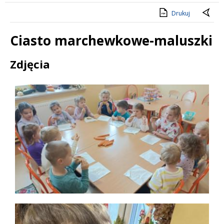
Drukuj
Ciasto marchewkowe-maluszki
Treść
Zdjęcia