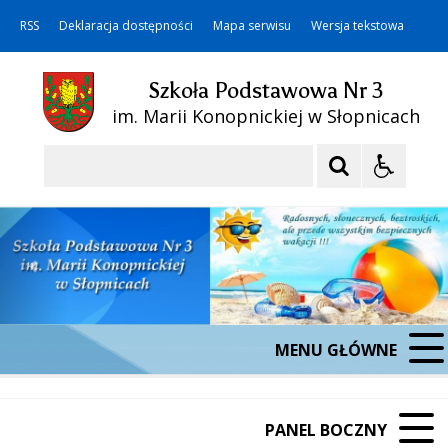
RSS
Deklaracja dostępności
Mapa serwisu
Wersja tekstowa
Szkoła Podstawowa Nr 3
im. Marii Konopnickiej w Słopnicach
Szukaj
MENU GŁÓWNE
PANEL BOCZNY