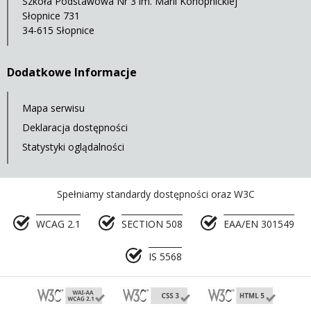
Szkoła Podstawowa Nr 3 im. Marii Konopnickiej
Słopnice 731
34-615 Słopnice
Dodatkowe Informacje
Mapa serwisu
Deklaracja dostępności
Statystyki oglądalności
Spełniamy standardy dostępności oraz W3C
WCAG 2.1
SECTION 508
EAA/EN 301549
IS 5568