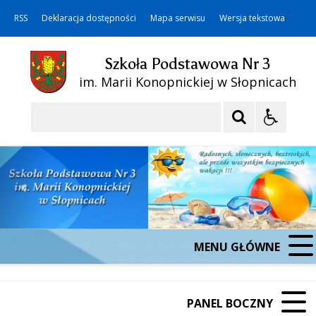
RSS
Deklaracja dostępności
Mapa serwisu
Wersja tekstowa
Szkoła Podstawowa Nr 3
im. Marii Konopnickiej w Słopnicach
Szukaj
MENU GŁÓWNE
PANEL BOCZNY