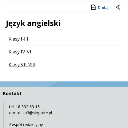
Drukuj
Język angielski
Lista stron
Klasy I-III
Klasy IV-VI
Klasy VII-VIII
Kontakt
tel. 18 332 63 15
e-mail:
sp3@slopnice.pl
Zespół redakcyjny