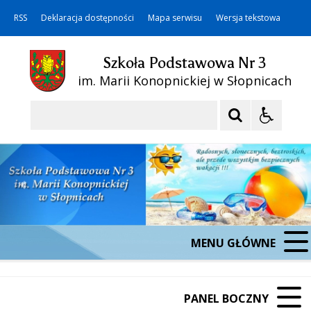
RSS
Deklaracja dostępności
Mapa serwisu
Wersja tekstowa
Szkoła Podstawowa Nr 3
im. Marii Konopnickiej w Słopnicach
Szukaj
MENU GŁÓWNE
PANEL BOCZNY