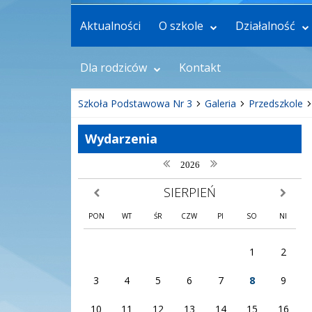
Aktualności
O szkole
Działalność
Dla rodziców
Kontakt
Szkoła Podstawowa Nr 3
Galeria
Przedszkole
Wydarzenia
poprzedni rok
następny rok
2026
SIERPIEŃ
poprzedni miesiąc
następny
PON
WT
ŚR
CZW
PI
SO
NI
1
2
3
4
5
6
7
8
9
10
11
12
13
14
15
16