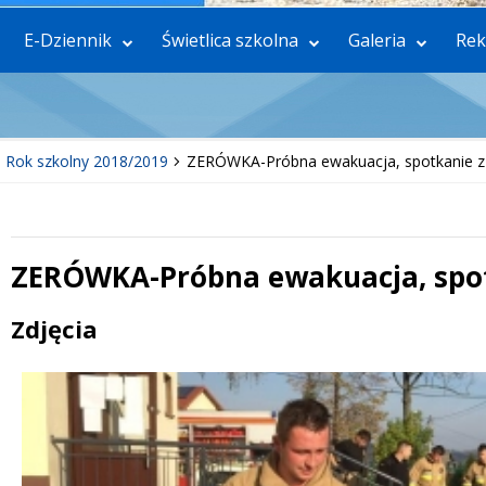
E-Dziennik
Świetlica szkolna
Galeria
Rek
Rok szkolny 2018/2019
ZERÓWKA-Próbna ewakuacja, spotkanie z
ZERÓWKA-Próbna ewakuacja, spot
 miesiąc
Treść
Zdjęcia