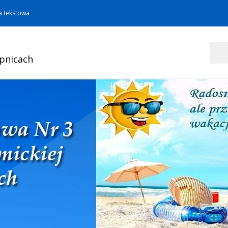
a tekstowa
Szukaj
opnicach