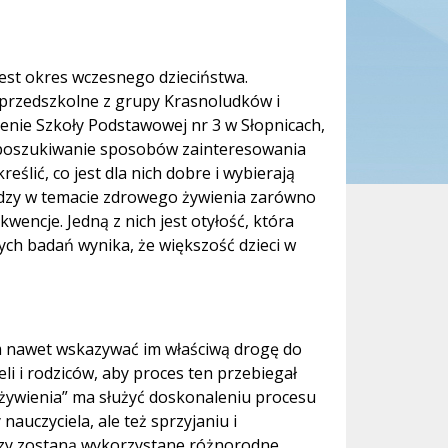
st okres wczesnego dzieciństwa.
 przedszkolne z grupy Krasnoludków i
renie Szkoły Podstawowej nr 3 w Słopnicach,
a poszukiwanie sposobów zainteresowania
eślić, co jest dla nich dobre i wybierają
edzy w temacie zdrowego żywienia zarówno
wencje. Jedną z nich jest otyłość, która
ych badań wynika, że większość dzieci w
m nawet wskazywać im właściwą drogę do
i i rodziców, aby proces ten przebiegał
ywienia” ma służyć doskonaleniu procesu
uczyciela, ale też sprzyjaniu i
dzy zostaną wykorzystane różnorodne