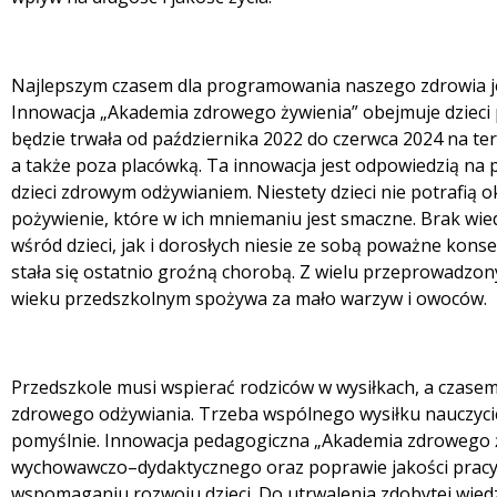
Najlepszym czasem dla programowania naszego zdrowia je
Innowacja „Akademia zdrowego żywienia” obejmuje dzieci
będzie trwała od października 2022 do czerwca 2024 na te
a także poza placówką. Ta innowacja jest odpowiedzią n
dzieci zdrowym odżywianiem. Niestety dzieci nie potrafią okr
pożywienie, które w ich mniemaniu jest smaczne. Brak wi
wśród dzieci, jak i dorosłych niesie ze sobą poważne konsek
stała się ostatnio groźną chorobą. Z wielu przeprowadzon
wieku przedszkolnym spożywa za mało warzyw i owoców.
Przedszkole musi wspierać rodziców w wysiłkach, a czase
zdrowego odżywiania. Trzeba wspólnego wysiłku nauczyciel
pomyślnie. Innowacja pedagogiczna „Akademia zdrowego ż
wychowawczo–dydaktycznego oraz poprawie jakości pracy na
wspomaganiu rozwoju dzieci. Do utrwalenia zdobytej wie