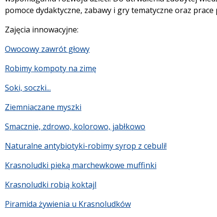
pomoce dydaktyczne, zabawy i gry tematyczne oraz prace 
Zajęcia innowacyjne:
Owocowy zawrót głowy
Robimy kompoty na zimę
Soki, soczki...
Ziemniaczane myszki
Smacznie, zdrowo, kolorowo, jabłkowo
Naturalne antybiotyki-robimy syrop z cebuli!
Krasnoludki pieką marchewkowe muffinki
Krasnoludki robią koktajl
Piramida żywienia u Krasnoludków