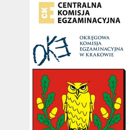
OKE Kraków
Gmina Słopnice