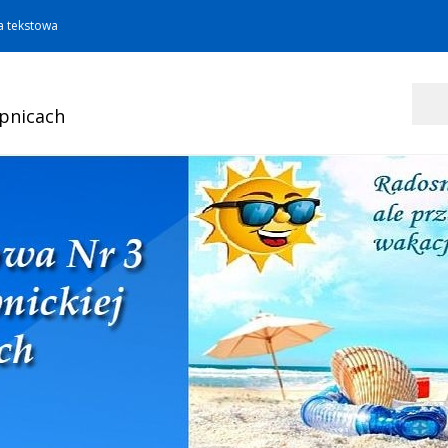
a tekstowa
Szukaj
opnicach