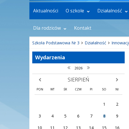
Aktualności
O szkole
Działalność
Dla rodziców
Kontakt
Szkoła Podstawowa Nr 3
Działalność
Innowacj
Wydarzenia
poprzedni rok
następny rok
2026
SIERPIEŃ
poprzedni miesiąc
następny
PON
WT
ŚR
CZW
PI
SO
NI
1
2
3
4
5
6
7
8
9
10
11
12
13
14
15
16