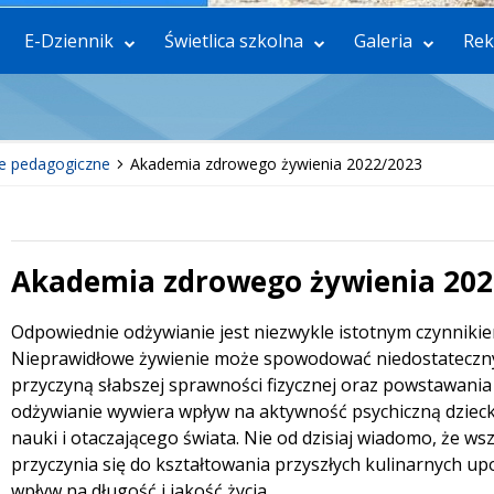
E-Dziennik
Świetlica szkolna
Galeria
Rek
e pedagogiczne
Akademia zdrowego żywienia 2022/2023
Akademia zdrowego żywienia 202
 miesiąc
Treść
Odpowiednie odżywianie jest niezwykle istotnym czynniki
Nieprawidłowe żywienie może spowodować niedostateczny
przyczyną słabszej sprawności fizycznej oraz powstawani
odżywianie wywiera wpływ na aktywność psychiczną dziec
nauki i otaczającego świata. Nie od dzisiaj wiadomo, że ws
przyczynia się do kształtowania przyszłych kulinarnych u
wpływ na długość i jakość życia.