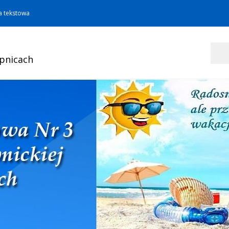
a tekstowa
Szukaj
opnicach