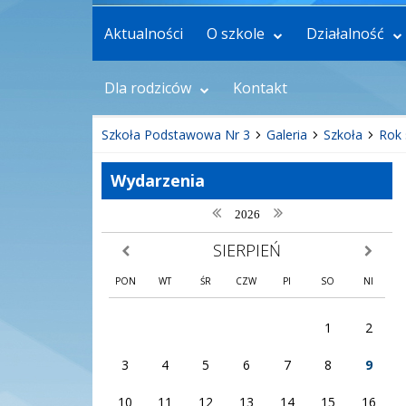
Aktualności
O szkole
Działalność
Dla rodziców
Kontakt
Szkoła Podstawowa Nr 3
Galeria
Szkoła
Rok 
Wydarzenia
poprzedni rok
następny rok
2026
SIERPIEŃ
poprzedni miesiąc
następny
PON
WT
ŚR
CZW
PI
SO
NI
1
2
3
4
5
6
7
8
9
10
11
12
13
14
15
16