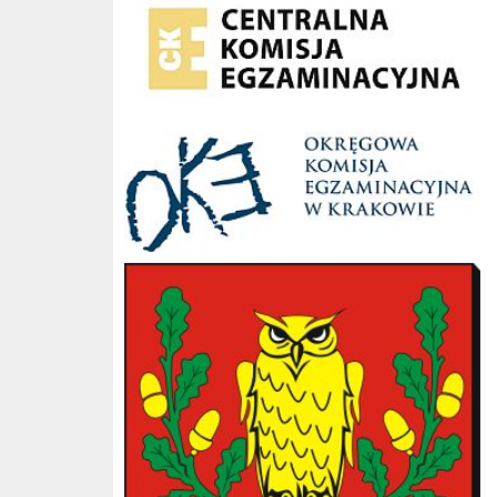
OKE Kraków
Gmina Słopnice