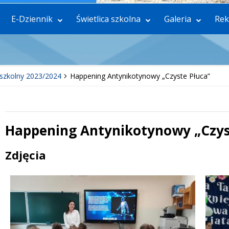
E-Dziennik
Świetlica szkolna
Galeria
Rek
szkolny 2023/2024
Happening Antynikotynowy „Czyste Płuca”
Happening Antynikotynowy „Czys
 miesiąc
Treść
Zdjęcia